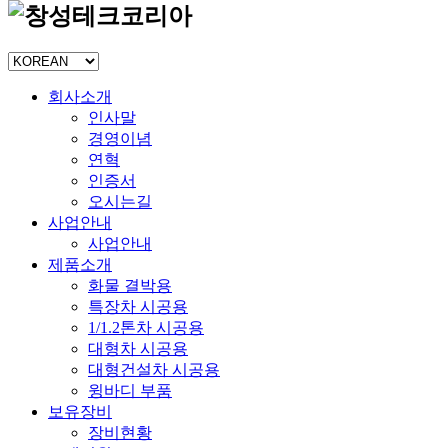
회사소개
인사말
경영이념
연혁
인증서
오시는길
사업안내
사업안내
제품소개
화물 결박용
특장차 시공용
1/1.2톤차 시공용
대형차 시공용
대형건설차 시공용
윙바디 부품
보유장비
장비현황