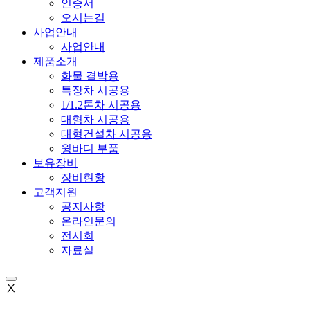
인증서
오시는길
사업안내
사업안내
제품소개
화물 결박용
특장차 시공용
1/1.2톤차 시공용
대형차 시공용
대형건설차 시공용
윙바디 부품
보유장비
장비현황
고객지원
공지사항
온라인문의
전시회
자료실
Ⅹ