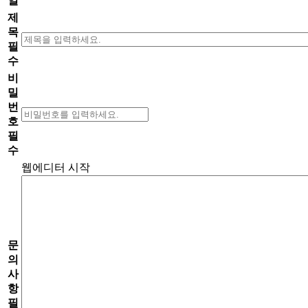
일
제
목
필
수
비
밀
번
호
필
수
웹에디터 시작
문
의
사
항
필