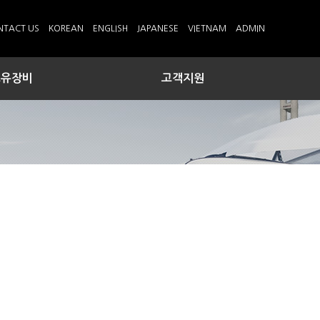
NTACT US
KOREAN
ENGLISH
JAPANESE
VIETNAM
ADMIN
보유장비
고객지원